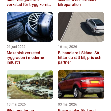
verkstad för trygg körning
bilreparation
året runt
01 juni 2026
16 maj 2026
Mekanisk verksted
Bilhandlare i Skåne: Så
ryggraden i moderne
hittar du rätt bil, pris och
industri
partner
13 maj 2026
03 maj 2026
Bildemontering
Reservdelar för Land