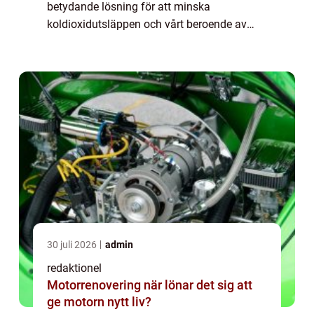
betydande lösning för att minska
koldioxidutsläppen och vårt beroende av
fossila bränslen. Bakom elbilsrevolutionen
ligger en av de viktigaste komponenterna –
batte...
30 juli 2026
admin
redaktionel
Motorrenovering när lönar det sig att
ge motorn nytt liv?