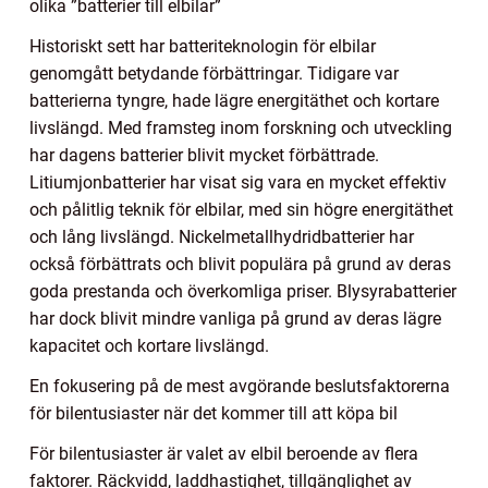
olika ”batterier till elbilar”
Historiskt sett har batteriteknologin för elbilar
genomgått betydande förbättringar. Tidigare var
batterierna tyngre, hade lägre energitäthet och kortare
livslängd. Med framsteg inom forskning och utveckling
har dagens batterier blivit mycket förbättrade.
Litiumjonbatterier har visat sig vara en mycket effektiv
och pålitlig teknik för elbilar, med sin högre energitäthet
och lång livslängd. Nickelmetallhydridbatterier har
också förbättrats och blivit populära på grund av deras
goda prestanda och överkomliga priser. Blysyrabatterier
har dock blivit mindre vanliga på grund av deras lägre
kapacitet och kortare livslängd.
En fokusering på de mest avgörande beslutsfaktorerna
för bilentusiaster när det kommer till att köpa bil
För bilentusiaster är valet av elbil beroende av flera
faktorer. Räckvidd, laddhastighet, tillgänglighet av