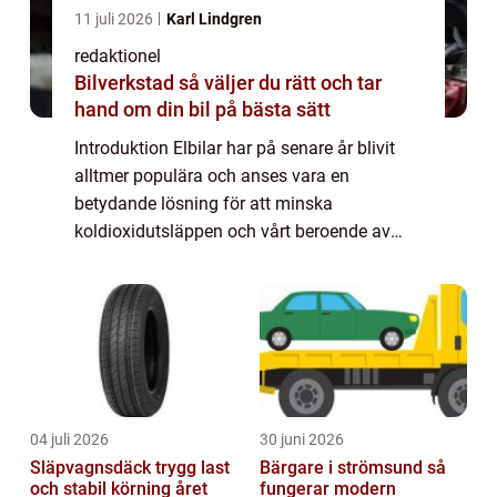
11 juli 2026
Karl Lindgren
redaktionel
Bilverkstad så väljer du rätt och tar
hand om din bil på bästa sätt
Introduktion Elbilar har på senare år blivit
alltmer populära och anses vara en
betydande lösning för att minska
koldioxidutsläppen och vårt beroende av
fossila bränslen. Bakom elbilsrevolutionen
ligger en av de viktigaste komponenterna –
batte...
04 juli 2026
30 juni 2026
Släpvagnsdäck trygg last
Bärgare i strömsund så
och stabil körning året
fungerar modern