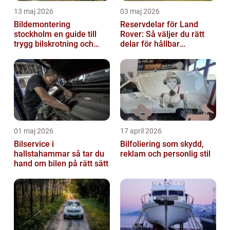
13 maj 2026
03 maj 2026
Bildemontering
Reservdelar för Land
stockholm en guide till
Rover: Så väljer du rätt
trygg bilskrotning och
delar för hållbar
smarta reservdelar
prestanda
01 maj 2026
17 april 2026
Bilservice i
Bilfoliering som skydd,
hallstahammar så tar du
reklam och personlig stil
hand om bilen på rätt sätt