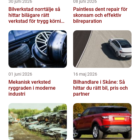
30 juni 2026
08 juni 2026
Bilverkstad norrtälje så
Paintless dent repair för
hittar bilägare rätt
skonsam och effektiv
verkstad för trygg körning
bilreparation
året runt
01 juni 2026
16 maj 2026
Mekanisk verksted
Bilhandlare i Skåne: Så
ryggraden i moderne
hittar du rätt bil, pris och
industri
partner