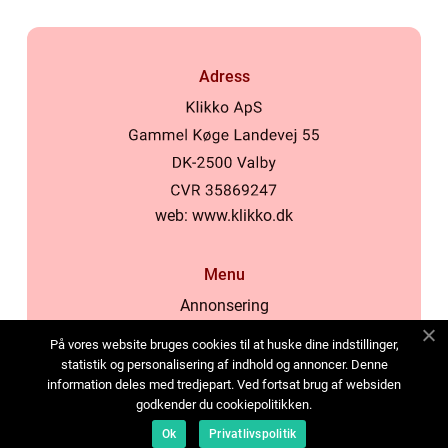
Adress
web:
www.klikko.dk
Menu
Annonsering
Om oss
På vores website bruges cookies til at huske dine indstillinger,
Cookies
statistik og personalisering af indhold og annoncer. Denne
information deles med tredjepart. Ved fortsat brug af websiden
Kontakta oss
godkender du cookiepolitikken.
Sitemap
Ok
Privatlivspolitik