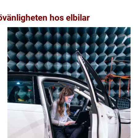
övänligheten hos elbilar