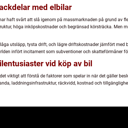
nackdelar med elbilar
en har haft svårt att slå igenom på massmarknaden på grund av fl
struktur, höga inköpskostnader och begränsad körsträcka. Men 
 låga utsläpp, tysta drift, och lägre driftskostnader jämfört med
lden infört incitament som subventioner och skatteförmåner för 
ilentusiaster vid köp av bil
et viktigt att förstå de faktorer som spelar in när det gäller beslu
anda, laddningsinfrastruktur, räckvidd, kostnad och tillgängligh