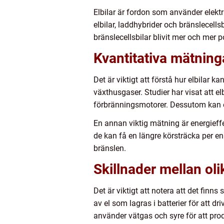
Elbilar är fordon som använder elektric
elbilar, laddhybrider och bränslecell
bränslecellsbilar blivit mer och mer 
Kvantitativa mätninga
Det är viktigt att förstå hur elbilar k
växthusgaser. Studier har visat att el
förbränningsmotorer. Dessutom kan elb
En annan viktig mätning är energieffek
de kan få en längre körsträcka per en
bränslen.
Skillnader mellan olik
Det är viktigt att notera att det finns
av el som lagras i batterier för att 
använder vätgas och syre för att produc