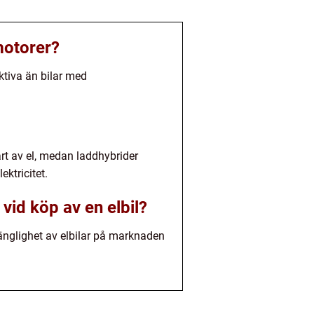
motorer?
ektiva än bilar med
bart av el, medan laddhybrider
ktricitet.
 vid köp av en elbil?
gänglighet av elbilar på marknaden