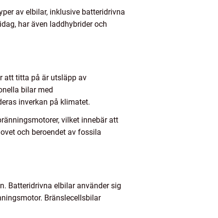
per av elbilar, inklusive batteridrivna
 idag, har även laddhybrider och
 att titta på är utsläpp av
onella bilar med
deras inverkan på klimatet.
bränningsmotorer, vilket innebär att
ehovet och beroendet av fossila
an. Batteridrivna elbilar använder sig
nningsmotor. Bränslecellsbilar