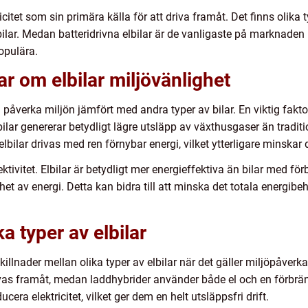
itet som sin primära källa för att driva framåt. Det finns olika ty
sbilar. Medan batteridrivna elbilar är de vanligaste på marknaden
populära.
r om elbilar miljövänlighet
an påverka miljön jämfört med andra typer av bilar. En viktig faktor
bilar genererar betydligt lägre utsläpp av växthusgaser än traditi
ilar drivas med ren förnybar energi, vilket ytterligare minskar 
tivitet. Elbilar är betydligt mer energieffektiva än bilar med för
het av energi. Detta kan bidra till att minska det totala energib
a typer av elbilar
 skillnader mellan olika typer av elbilar när det gäller miljöpåverk
drivas framåt, medan laddhybrider använder både el och en förbrä
era elektricitet, vilket ger dem en helt utsläppsfri drift.