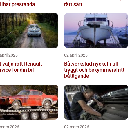
llbar prestanda
rätt sätt
april 2026
02 april 2026
t välja rätt Renault
Båtverkstad nyckeln till
rvice för din bil
tryggt och bekymmersfritt
båtägande
 mars 2026
02 mars 2026