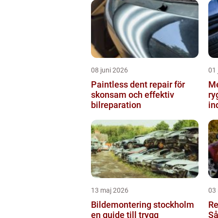
08 juni 2026
01 
Paintless dent repair för
Me
skonsam och effektiv
ry
bilreparation
in
13 maj 2026
03
Bildemontering stockholm
Re
en guide till trygg
Så