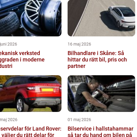
juni 2026
16 maj 2026
kanisk verksted
Bilhandlare i Skåne: Så
ggraden i moderne
hittar du rätt bil, pris och
dustri
partner
 maj 2026
01 maj 2026
servdelar för Land Rover:
Bilservice i hallstahammar
 väljer du rätt delar för
så tar du hand om bilen på