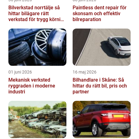
Bilverkstad norrtälje så
Paintless dent repair för
hittar bilägare rätt
skonsam och effektiv
verkstad för trygg körning
bilreparation
året runt
01 juni 2026
16 maj 2026
Mekanisk verksted
Bilhandlare i Skåne: Så
ryggraden i moderne
hittar du rätt bil, pris och
industri
partner