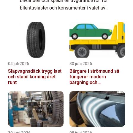
bilvärlden och spelar en avgörande roll för
bilentusiaster och konsumenter i valet av
deras drömbil. I denna artikel kommer vi att
ge en omfattande presentation a...
04 juli 2026
30 juni 2026
Släpvagnsdäck trygg last
Bärgare i strömsund så
och stabil körning året
fungerar modern
runt
bärgning och
vägassistans
30 juni 2026
08 juni 2026